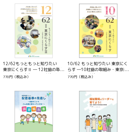
7
8
12/62もっともっと知りたい
10/62 もっと知りたい 東京にく
東京にくらすⅡ ― 12社協の取組
らす ―10社協の取組み・東京都
み・東京都内62区市町村社協―
内62区市町村社協―
770円
（税込み）
770円
（税込み）
9
10