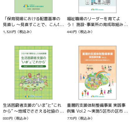
「保育現場における配置基準の
福祉職場のリーダーを育てよ
見直し ～見直すことで、こんな
う！ 施設･事業所の育成取組み事
風に変わっていける！～」調査
例集
1,320円
（税込み）
440円
（税込み）
報告書
11
12
生活困窮者支援の“いま”と“これ
重層的支援体制整備事業 実践事
から” ～地域でささえる社協の役
例集 Vol.2 ～実施5区市の区市町
割～
村社協の取組みより～
880円
（税込み）
770円
（税込み）