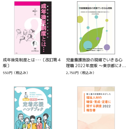
13
14
成年後見制度とは･･･〔改訂第４
児童養護施設の現場でいきる心
版〕
理職 2022年度版 ～東京都にお
ける児童養護施設心理職の取り
550円
（税込み）
2,750円
（税込み）
組みから～
15
16