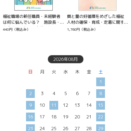
福祉職場の新任職員・未経験者
質と量の好循環をめざした福祉
は何に悩んでいる？ 施設長・
人材の確保・育成・定着に関す
先輩職員のための定着応援ハン
る調査2022報告書
440円
（税込み）
1,760円
（税込み）
ドブック
2026年08月
日
月
火
水
木
金
土
1
2
3
4
5
6
7
8
9
10
11
12
13
14
15
16
17
18
19
20
21
22
23
24
25
26
27
28
29