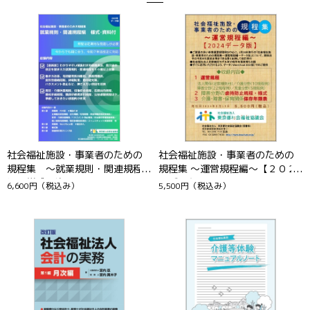
1
2
社会福祉施設・事業者のための
社会福祉施設・事業者のための
規程集 ～就業規則・関連規程
規程集 ～運営規程編～【２０２
編 様式・資料付～【２０２５
４データ版】
6,600円
（税込み）
5,500円
（税込み）
年データ版】
3
4