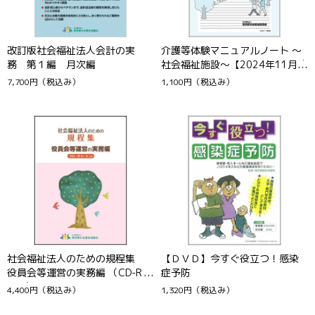
改訂版社会福祉法人会計の実
介護等体験マニュアルノート ～
務 第１編 月次編
社会福祉施設～【2024年11月改
訂版】
7,700円
（税込み）
1,100円
（税込み）
5
6
社会福祉法人のための規程集
【ＤＶＤ】今すぐ役立つ！感染
役員会等運営の実務編 （CD-RO
症予防
M付）
4,400円
（税込み）
1,320円
（税込み）