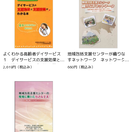
よくわかる高齢者デイサービス
地域包括支援センターが織りな
１ デイサービスの支援効果と
すネットワーク ネットワーク
支援技術がわかる本〔初版第２
づくりのためのヒント集２
2,619円
（税込み）
660円
（税込み）
刷〕