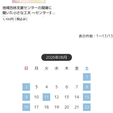
地域包括支援センターの現場に
聞いた小さな工夫 ～センター業
務を促進するためのリスクマネ
1,100円
（税込み）
ジメント～
表示件数：1～13/13
2026年08月
日
月
火
水
木
金
土
1
2
3
4
5
6
7
8
9
10
11
12
13
14
15
16
17
18
19
20
21
22