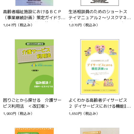
高齢者福祉施設におけるＢＣＰ
生活相談員のためのショートス
（事業継続計画）策定ガイドラ
テイマニュアル２～リスクマネ
イン（震災編）〔初版第２刷〕
ジメント編～ 【CD-ROMつき】
1,047円
（税込み）
1,870円
（税込み）
困りごとから探せる 介護サー
よくわかる高齢者デイサービス
ビス利用法 ＜改訂版＞
２ デイサービスにおける機能訓
練とは 付録CD-ROM付
1,980円
（税込み）
1,650円
（税込み）