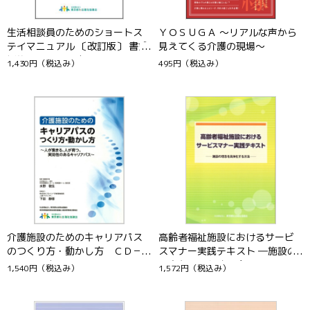
生活相談員のためのショートス
ＹＯＳＵＧＡ ～リアルな声から
テイマニュアル 〔改訂版〕 書式
見えてくる介護の現場～
例集CD-ROMつき
1,430円
（税込み）
495円
（税込み）
介護施設のためのキャリアパス
高齢者福祉施設におけるサービ
のつくり方・動かし方 ＣＤ－
スマナー実践テキスト ―施設の
ＲＯＭ付き
理念を具体化する方法―
1,540円
（税込み）
1,572円
（税込み）