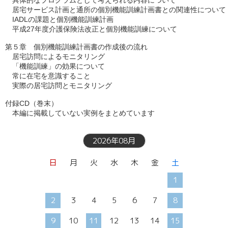
　具体的なプログラムとして考えられる内容について

　居宅サービス計画と通所の個別機能訓練計画書との関連性について

　IADLの課題と個別機能訓練計画

第５章　個別機能訓練計画書の作成後の流れ

　居宅訪問によるモニタリング

　「機能訓練」の効果について

　常に在宅を意識すること

付録CD（巻末）

　本編に掲載していない実例をまとめています
2026年08月
日
月
火
水
木
金
土
1
2
3
4
5
6
7
8
9
10
11
12
13
14
15