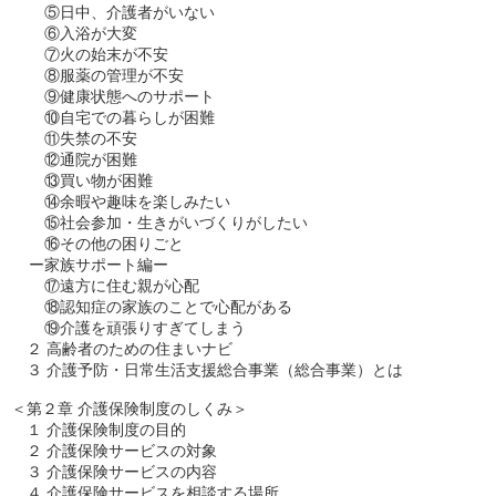
    　⑤日中、介護者がいない

    　⑥入浴が大変

    　⑦火の始末が不安

    　⑧服薬の管理が不安

    　⑨健康状態へのサポート

    　⑩自宅での暮らしが困難

    　⑪失禁の不安

    　⑫通院が困難

    　⑬買い物が困難

    　⑭余暇や趣味を楽しみたい

    　⑮社会参加・生きがいづくりがしたい

    　⑯その他の困りごと

    ー家族サポート編ー

    　⑰遠方に住む親が心配

    　⑱認知症の家族のことで心配がある

    　⑲介護を頑張りすぎてしまう

　２ 高齢者のための住まいナビ

　３ 介護予防・日常生活支援総合事業（総合事業）とは

＜第２章 介護保険制度のしくみ＞

　１ 介護保険制度の目的

　２ 介護保険サービスの対象

　３ 介護保険サービスの内容

　４ 介護保険サービスを相談する場所
