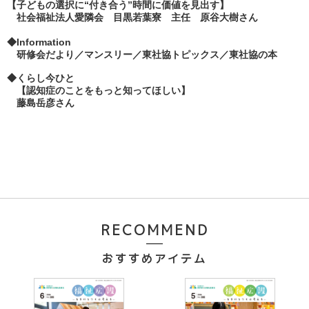
【子どもの選択に“付き合う”時間に価値を見出す】

　社会福祉法人愛隣会　目黒若葉寮　主任　原谷大樹さん
◆Information　　　　
　研修会だより
／マンスリー
／
東社協トピックス／東社協の本
◆くらし今ひと　
　【認知症のことをもっと知ってほしい
】
　藤島岳彦さん
RECOMMEND
おすすめアイテム