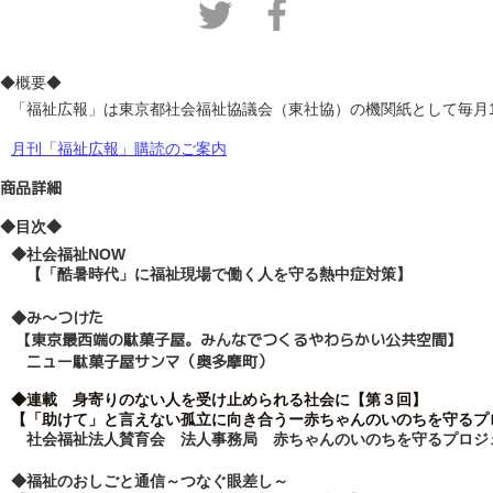
◆概要◆
「福祉広報」は東京都社会福祉協議会（東社協）の機関紙として毎月
月刊「福祉広報」購読のご案内
商品詳細
◆目次◆
◆社会福祉NOW  　　
　【「酷暑時代」に福祉現場で働く人を守る熱中症対策】
◆み～つけた　　　
 【東京最西端の駄菓子屋。みんなでつくるやわらかい公共空間】
　ニュー駄菓子屋サンマ（奥多摩町）
◆連載　身寄りのない人を受け止められる社会に【第３回】　
【「助けて」と言えない孤立に向き合うー赤ちゃんのいのちを守るプ
　社会福祉法人賛育会　法人事務局　赤ちゃんのいのちを守るプロジ
◆福祉のおしごと通信～つなぐ眼差し～