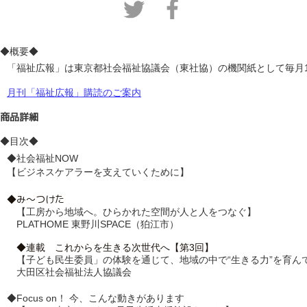
◆概要◆
「福祉広報」は東京都社会福祉協議会（東社協）の機関紙として毎月
月刊「福祉広報」購読のご案内
商品詳細
◆目次◆
◆社会福祉NOW  　　
【ビジネスケアラーを支えていくために】
◆み～つけた　　　
　【工房から地域へ。ひらかれた空間が人と人をつなぐ】
　PLATHOME 東野川SPACE（狛江市）
◆連載　これからを生きる次世代へ【第3回】　
　【子ども民生委員」の体験を通じて、地域の中で“生きる力”を育んで
　大田区社会福祉法人協議会
◆Focus on！ 今、こんな動きがあります