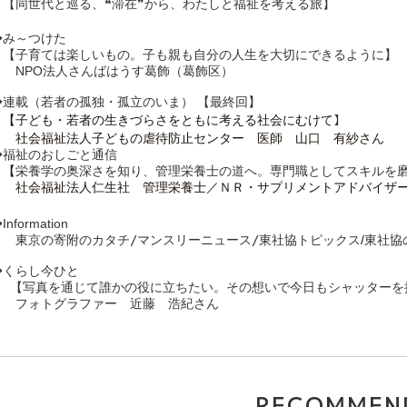
　【同世代と巡る、❝滞在❞から、わたしと福祉を考える旅
】
◆み～つけた　　　　

　【子育ては楽しいもの。子も親も自分の人生を大切にできるように】
　　NPO法人さんばはうす葛飾（葛飾区）
◆連載（若者の孤独・孤立のいま） 【最終回】
】
　【子ども・若者の生きづらさをともに考える社会にむけて
　　社会福祉法人子どもの虐待防止センター　医師　山口　有紗さん
◆福祉のおしごと通信
　【
栄養学の奥深さを知り、管理栄養士の道へ。専門職としてスキルを
　　社会福祉法人仁生社　管理栄養士／ＮＲ・サプリメントアドバイザ
Information　　　　
　　東京の寄附のカタチ
/マンスリーニュース/東社協トピックス
/
東社協
◆くらし今ひと　　　

 　 【写真を通じて誰かの役に立ちたい。その想いで今日もシャッターを
　　フォトグラファー　近藤　浩紀さん
RECOMMEN