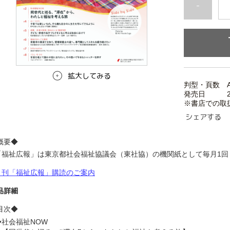
-
拡大してみる
判型・頁数 A
発売日 202
※書店での取
シェアする
概要◆
「福祉広報」は東京都社会福祉協議会（東社協）の機関紙として毎月1
月刊「福祉広報」購読のご案内
品詳細
目次◆
社会福祉NOW  　　
