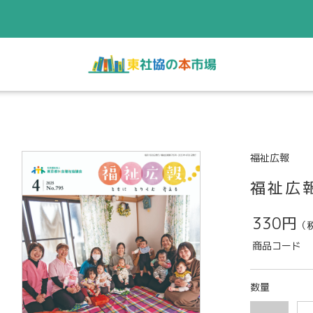
福祉広報
福祉広
330円
（
商品コード
数量