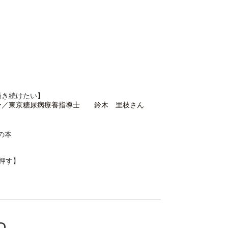
磨き続けたい
】
ー／東京糖尿病療養指導士　　鈴木　里枝さん
の本
押す
】
D