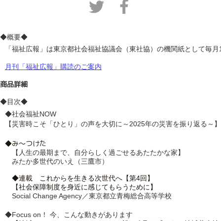
◆概要◆
「福祉広報」は東京都社会福祉協議会（東社協）の機関紙として毎月
月刊「福祉広報」購読のご案内
商品詳細
◆目次◆
◆社会福祉NOW  　　
【災害時こそ「ひとり」の声を大切に～2025年の災害を振り返る～】
◆み～つけた　　　
　【人生の最期まで、自分らしく過ごせるあたたかな家】
　みたか多世代のいえ（三鷹市）
◆連載　これからを生きる次世代へ【第4回】　
　Social Change Agency／東京都立青梅総合高等学校
◆Focus on！ 今、こんな動きがあります