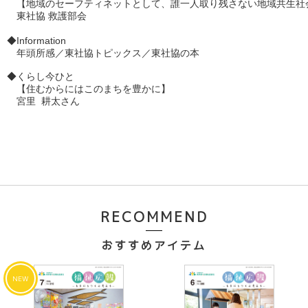
　【地域のセーフティネットとして、誰一人取り残さない地域共生社会
　東社協 救護部会
◆Information　　　　
　年頭所感／東社協トピックス／東社協の本
◆くらし今ひと　
　【
住むからにはこのまちを豊かに
】
　宮里 耕太さん
RECOMMEND
おすすめアイテム