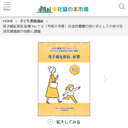
HOME
子ども家庭福祉
母子福祉部会 紀要 No.１６（令和４年度）社会的養護の担い手としての母子生
活支援施設の役割と課題
拡大してみる