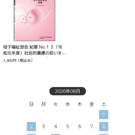
母子福祉部会 紀要 No.１３（令
和元年度）社会的養護の担い手
としての母子生活支援施設の役
1,980円
（税込み）
割と課題
2026年08月
日
月
火
水
木
金
土
1
2
3
4
5
6
7
8