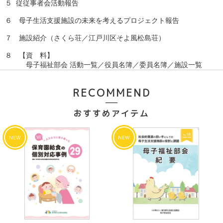
５  従従事者会活動報告

６　母子生活支援施設の未来を考えるプロジェクト報告

７　施設紹介（さくら荘／江戸川区そよ風松島荘）

８　【資　料】

　　　母子福祉部会 活動一覧／役員名簿／委員名簿／施設一覧
RECOMMEND
おすすめアイテム