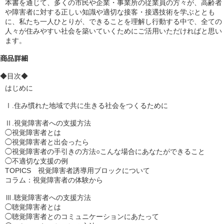
本書を通じて、多くの市民や企業・事業所の従業員の方々が、高齢者
や障害者に対する正しい知識や適切な接客・接遇技術を学ぶととも
に、私たち一人ひとりが、できることを理解し行動する中で、全ての
人々が住みやすい社会を築いていくためにご活用いただければと思い
ます。
商品詳細
◆目次◆
はじめに

Ⅰ.住み慣れた地域で共に生きる社会をつくるために

Ⅱ.視覚障害者への支援方法

◯視覚障害者とは

◯視覚障害者と出会ったら

◯視覚障害者の手引きの方法○こんな場合にあなたができること

◯不適切な支援の例

TOPICS　視覚障害者誘導用ブロックについて

コラム：視覚障害者の体験から

Ⅲ.聴覚障害者への支援方法

◯聴覚障害者とは

◯聴覚障害者とのコミュニケーションにあたって
