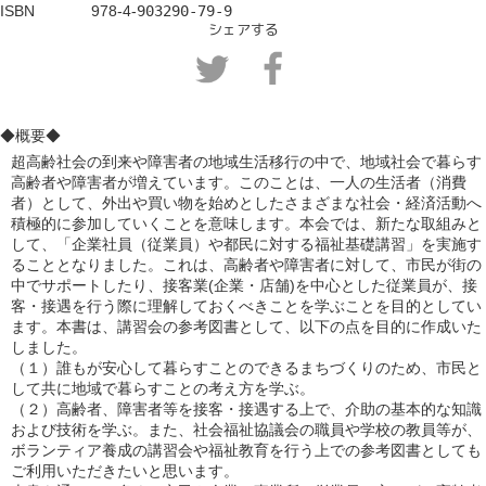
ISBN             978-4-
903290-79-9
シェアする
◆概要◆
超高齢社会の到来や障害者の地域生活移行の中で、地域社会で暮らす
高齢者や障害者が増えています。このことは、一人の生活者（消費
者）として、外出や買い物を始めとしたさまざまな社会・経済活動へ
積極的に参加していくことを意味します。本会では、新たな取組みと
して、「企業社員（従業員）や都民に対する福祉基礎講習」を実施す
ることとなりました。これは、高齢者や障害者に対して、市民が街の
中でサポートしたり、接客業(企業・店舗)を中心とした従業員が、接
客・接遇を行う際に理解しておくべきことを学ぶことを目的としてい
ます。本書は、講習会の参考図書として、以下の点を目的に作成いた
しました。

（１）誰もが安心して暮らすことのできるまちづくりのため、市民と
して共に地域で暮らすことの考え方を学ぶ。

（２）高齢者、障害者等を接客・接遇する上で、介助の基本的な知識
および技術を学ぶ。また、社会福祉協議会の職員や学校の教員等が、
ボランティア養成の講習会や福祉教育を行う上での参考図書としても
ご利用いただきたいと思います。
