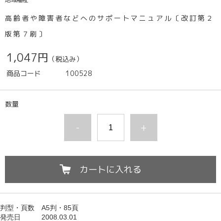
高齢者や障害者などへのサポートマニュアル〔改訂第２
版第７刷〕
1,047円
（税込み）
商品コード
100528
数量
-
+
カートに入れる
判型
・頁数　
A5判・85頁
発売日　　　
2008.03.01