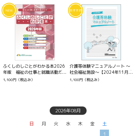
ふくしのしごとがわかる本2026
介護等体験マニュアルノート ～
年版 福祉の仕事と就職活動ガ
社会福祉施設～【2024年11月改
イド
訂版】
1,100円
（税込み）
1,100円
（税込み）
2026年08月
日
月
火
水
木
金
土
1