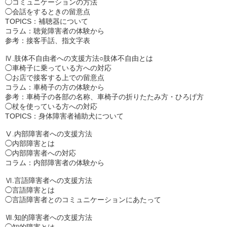
◯コミュニケーションの方法

◯会話をするときの留意点

TOPICS：補聴器について

コラム：聴覚障害者の体験から

参考：接客手話、指文字表

Ⅳ.肢体不自由者への支援方法○肢体不自由とは

◯車椅子に乗っている方への対応

◯お店で接客する上での留意点

コラム：車椅子の方の体験から

参考：車椅子の各部の名称、車椅子の折りたたみ方・ひろげ方

◯杖を使っている方への対応

TOPICS：身体障害者補助犬について

Ⅴ.内部障害者への支援方法

◯内部障害とは

◯内部障害者への対応

コラム：内部障害者の体験から

Ⅵ.言語障害者への支援方法

◯言語障害とは

◯言語障害者とのコミュニケーションにあたって

Ⅶ.知的障害者への支援方法
