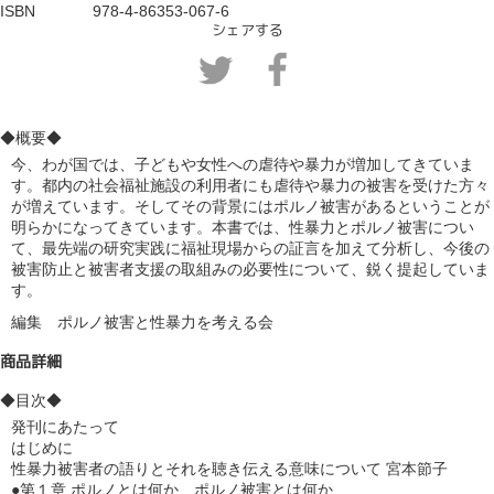
ISBN             978-4-86353-
067-6
シェアする
◆概要◆
今、わが国では、子どもや女性への虐待や暴力が増加してきていま
す。都内の社会福祉施設の利用者にも虐待や暴力の被害を受けた方々
が増えています。そしてその背景にはポルノ被害があるということが
明らかになってきています。本書では、性暴力とポルノ被害につい
て、最先端の研究実践に福祉現場からの証言を加えて分析し、今後の
被害防止と被害者支援の取組みの必要性について、鋭く提起していま
す。
編集　ポルノ被害と性暴力を考える会
商品詳細
◆目次◆
発刊にあたって 

はじめに 

性暴力被害者の語りとそれを聴き伝える意味について 宮本節子　

●第１章 ポルノとは何か、ポルノ被害とは何か　
