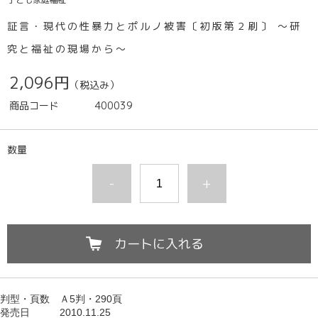
証言・現代の性暴力とポルノ被害〔初版第２刷〕 ～研
究と福祉の現場から～
2,096円
（税込み）
商品コード
400039
数量
-
+
カートに入れる
判型
・頁数　
Ａ5判・290頁
発売日　　　
2010.11.25