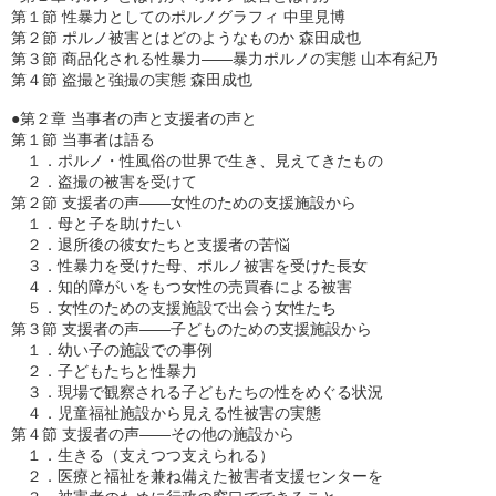
第１節 性暴力としてのポルノグラフィ 中里見博　

第２節 ポルノ被害とはどのようなものか 森田成也　

第３節 商品化される性暴力――暴力ポルノの実態 山本有紀乃　

第４節 盗撮と強撮の実態 森田成也　

●第２章 当事者の声と支援者の声と　

第１節 当事者は語る

　１．ポルノ・性風俗の世界で生き、見えてきたもの　

　２．盗撮の被害を受けて　

第２節 支援者の声――女性のための支援施設から　

　１．母と子を助けたい　

　２．退所後の彼女たちと支援者の苦悩　

　３．性暴力を受けた母、ポルノ被害を受けた長女　

　４．知的障がいをもつ女性の売買春による被害　

　５．女性のための支援施設で出会う女性たち　

第３節 支援者の声――子どものための支援施設から　

　１．幼い子の施設での事例　

　２．子どもたちと性暴力　

　３．現場で観察される子どもたちの性をめぐる状況　

　４．児童福祉施設から見える性被害の実態　

第４節 支援者の声――その他の施設から　

　１．生きる（支えつつ支えられる）

　２．医療と福祉を兼ね備えた被害者支援センターを　
