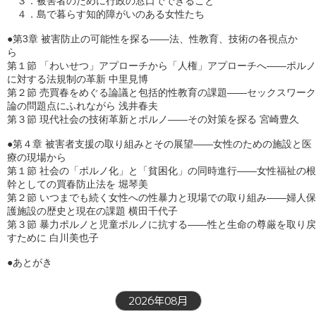
　３．被害者のために行政の窓口でできること

　４．島で暮らす知的障がいのある女性たち　

●第3章 被害防止の可能性を探る――法、性教育、技術の各視点か
ら　

第１節 「わいせつ」アプローチから「人権」アプローチへ――ポルノ
に対する法規制の革新 中里見博　

第２節 売買春をめぐる論議と包括的性教育の課題――セックスワーク
論の問題点にふれながら 浅井春夫

第３節 現代社会の技術革新とポルノ――その対策を探る 宮崎豊久　

●第４章 被害者支援の取り組みとその展望――女性のための施設と医
療の現場から　

第１節 社会の「ポルノ化」と「貧困化」の同時進行――女性福祉の根
幹としての買春防止法を 堀琴美　

第２節 いつまでも続く女性への性暴力と現場での取り組み――婦人保
護施設の歴史と現在の課題 横田千代子　

第３節 暴力ポルノと児童ポルノに抗する――性と生命の尊厳を取り戻
すために 白川美也子 

●あとがき
2026年08月