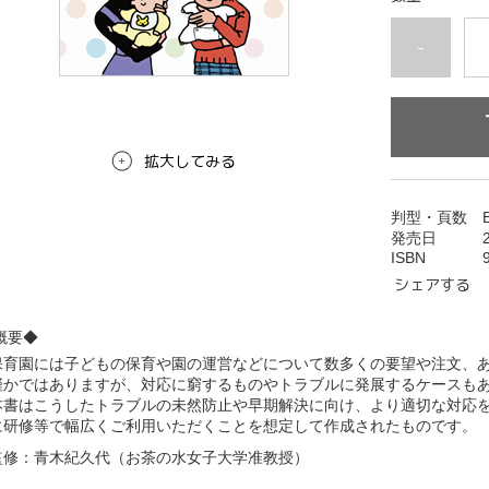
-
拡大してみる
判型
・頁数　B
発売日　　　
ISBN           
シェアする
概要◆
保育園には子どもの保育や園の運営などについて数多くの要望や注文、
僅かではありますが、対応に窮するものやトラブルに発展するケースもあ
本書はこうしたトラブルの未然防止や早期解決に向け、より適切な対応
に研修等で幅広くご利用いただくことを想定して作成されたものです。
監修：青木紀久代（お茶の水女子大学准教授）