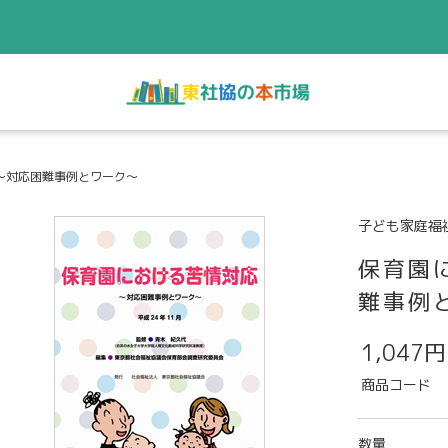
～対応困難事例とワーク～
子ども家庭福
保育園
難事例
1,047円
商品コード
数量