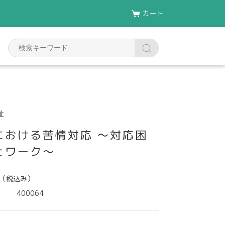
カート
祉
における苦情対応 ～対応困
とワーク～
（税込み）
400064