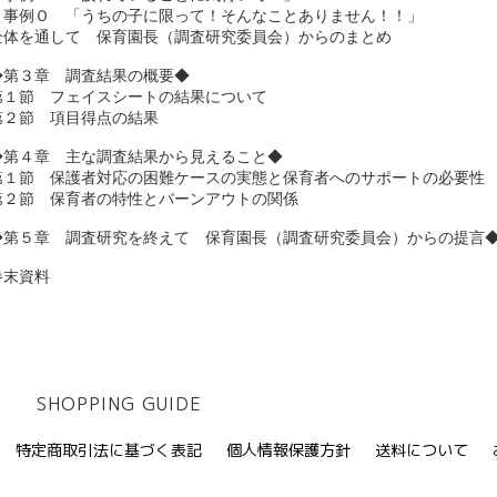
　事例Ｏ　「うちの子に限って！そんなことありません！！」　

全体を通して　保育園長（調査研究委員会）からのまとめ　

◆第３章　調査結果の概要◆　

第１節　フェイスシートの結果について 　

第２節　項目得点の結果　

◆第４章　主な調査結果から見えること◆　

第１節　保護者対応の困難ケースの実態と保育者へのサポートの必要性　
第２節　保育者の特性とバーンアウトの関係　

◆第５章　調査研究を終えて　保育園長（調査研究委員会）からの提言◆
巻末資料
SHOPPING GUIDE
特定商取引法に基づく表記
個人情報保護方針
送料について