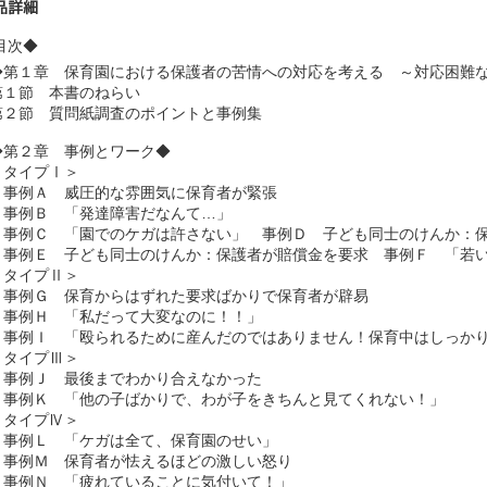
品詳細
目次◆
◆第１章　保育園における保護者の苦情への対応を考える　～対応困難な
第１節　本書のねらい　

第２節　質問紙調査のポイントと事例集　

◆第２章　事例とワーク◆　

＜タイプⅠ＞

　事例Ａ　威圧的な雰囲気に保育者が緊張　

　事例Ｂ　「発達障害だなんて…」　

　事例Ｃ　「園でのケガは許さない」　事例Ｄ　子ども同士のけんか：保
　事例Ｅ　子ども同士のけんか：保護者が賠償金を要求　事例Ｆ　「若い
＜タイプⅡ＞

　事例Ｇ　保育からはずれた要求ばかりで保育者が辟易　

　事例Ｈ　「私だって大変なのに！！」　

　事例Ｉ　「殴られるために産んだのではありません！保育中はしっかり
＜タイプⅢ＞

　事例Ｊ　最後までわかり合えなかった　

　事例Ｋ　「他の子ばかりで、わが子をきちんと見てくれない！」　

＜タイプⅣ＞

　事例Ｌ　「ケガは全て、保育園のせい」　

　事例Ｍ　保育者が怯えるほどの激しい怒り　

　事例Ｎ　「疲れていることに気付いて！」　
