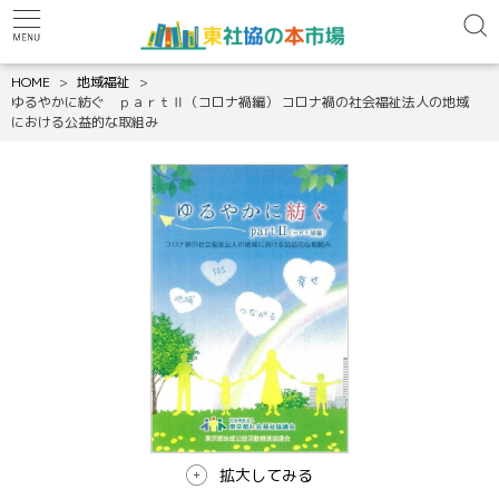
HOME
地域福祉
ゆるやかに紡ぐ ｐａｒｔⅡ（コロナ禍編） コロナ禍の社会福祉法人の地域
における公益的な取組み
拡大してみる