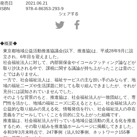
発売日　　　
2021.06.21
ISBN             
978-4-86353-293-9
シェアする
◆概要◆
東京都地域公益活動推進協議会(以下、推進協)は、平成28年9月に設
立され、6年目を迎えました。

社会福祉法人に対して、内部留保金やイコールフッティング論などが
取り沙汰される中で、課税に関する議論が持ち上がったことは昔のこ
とではありません。

一方で、社会福祉法人は、福祉サービスの主な担い手のみならず、地
域の福祉二ーズや生活課題に対しても取り組んできましたが、それが
充分には認知されていませんでした。

そのような背景のもと、推進協は、社会福祉法人が一致団結して、専
門性を活かし、地域の福祉ニーズに応えるとともに、社会福祉法人の
公益的な取り組みの見える化、情報発信を行い、社会福祉法人の存在
意義をアピールしていくことを目的に立ち上がった組織です。
推進協は、社会福祉法人が行っている地域公益活動の見える化を推進
するため、その取り組みを推進協ホームページに掲載してきました。
令和3年3月末時点で、247事例（法人92事例、ネットワーク155事