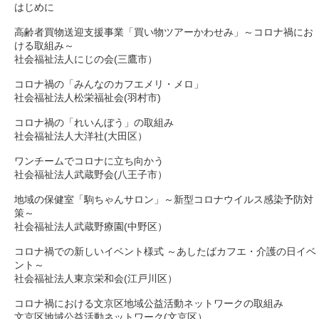
はじめに

高齢者買物送迎支援事業「買い物ツアーかわせみ」～コロナ禍にお
ける取組み～

社会福祉法人にじの会(三鷹市）

コロナ禍の「みんなのカフエメリ・メロ」

社会福祉法人松栄福祉会(羽村市)

コロナ禍の「れいんぼう」の取組み

社会福祉法人大洋社(大田区）

ワンチームでコロナに立ち向かう

社会福祉法人武蔵野会(八王子市）

地域の保健室「駒ちゃんサロン」～新型コロナウイルス感染予防対
策～

社会福祉法人武蔵野療園(中野区）

コロナ禍での新しいイベント様式 ～あしたばカフエ・介護の日イベ
ント～

社会福祉法人東京栄和会(江戸川区）

コロナ禍における文京区地域公益活動ネットワークの取組み

文京区地域公益活動ネットワーク(文京区）
