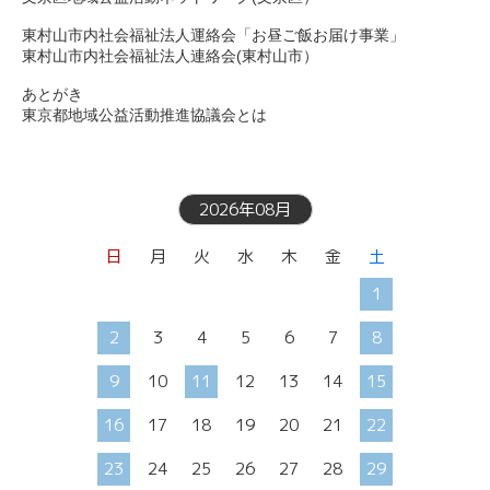
東村山市内社会福祉法人運絡会「お昼ご飯お届け事業」

東村山市内社会福祉法人連絡会(東村山市）

あとがき

東京都地域公益活動推進協議会とは
2026年08月
日
月
火
水
木
金
土
1
2
3
4
5
6
7
8
9
10
11
12
13
14
15
16
17
18
19
20
21
22
23
24
25
26
27
28
29