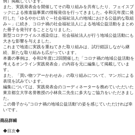
例）掲載しています。

また、実践発表会を開催してその取り組みを共有したり、フェイスブ
ックによる推進協事業の情報発信を行ってきました。令和元年度に発
行した「ゆるやかに紡ぐ～社会福祉法人の地域における公益的な取組
み～」に続き、コロナ禍の社会福祉法人による地域公益活動をまとめ
た冊子を発刊することとなりました。

新型コロナウイルス感染症は、社会福祉法人が行う地域公益活動にも
大きな影響を与えました。

これまで地道に実践を重ねてきた取り組みは、試行錯誤しながら継
続、新たな取り組みも広がっています。

本書の事例は、令和2年度に2回開催した「コロナ禍の地域公益活動を
考えるオンライン実践発表会」の内容を元に編集して掲載していま
す。
また、「買い物ツアーかわせみ」の取り組みについて、マンガによる
表現を試みています。

編集については、実践発表会のコーディネーターを務めていただいた
東京都立大学名誉教授の小林良二先生に多大なご協力をいただきまし
た。

この冊子から"コロナ禍の地域公益活動"の姿を感じていただければ幸
いです。
商品詳細
◆目次◆