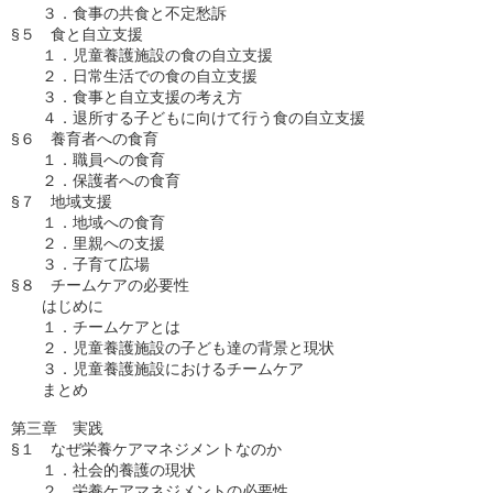
　　３．食事の共食と不定愁訴

§５　食と自立支援

　　１．児童養護施設の食の自立支援

　　２．日常生活での食の自立支援

　　３．食事と自立支援の考え方

　　４．退所する子どもに向けて行う食の自立支援

§６　養育者への食育

　　１．職員への食育

　　２．保護者への食育

§７　地域支援

　　１．地域への食育

　　２．里親への支援

　　３．子育て広場

§８　チームケアの必要性

　　はじめに

　　１．チームケアとは

　　２．児童養護施設の子ども達の背景と現状

　　３．児童養護施設におけるチームケア

　　まとめ

第三章　実践

§１　なぜ栄養ケアマネジメントなのか

　　１．社会的養護の現状

　　２．栄養ケアマネジメントの必要性
