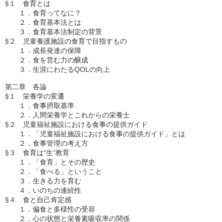
§１　食育とは

　　１．食育ってなに？

　　２．食育基本法とは

　　３．食育基本法制定の背景

§２　児童養護施設の食育で目指すもの

　　１．成長発達の保障

　　２．食を営む力の醸成

　　３．生涯にわたるQOLの向上

第二章　各論

§１　栄養学の変遷

　　１．食事摂取基準

　　２．人間栄養学とこれからの栄養士

§２　児童福祉施設における食事の提供ガイド

　　１．「児童福祉施設における食事の提供ガイド」とは

　　２．食事管理の考え方

§３　食育は“生”教育

　　１．「食育」とその歴史

　　２．「食べる」ということ

　　３．生きる力を育む

　　４．いのちの連続性

§４　食と自己肯定感

　　１．偏食と多様性の受容

　　２．心の状態と栄養素吸収率の関係
