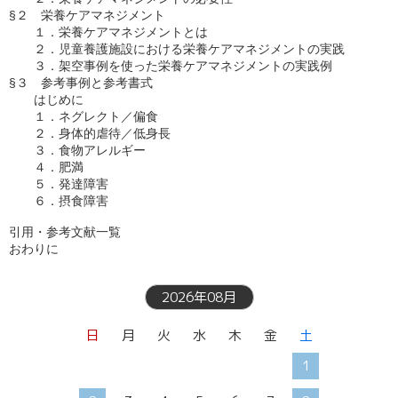
§２　栄養ケアマネジメント

　　１．栄養ケアマネジメントとは

　　２．児童養護施設における栄養ケアマネジメントの実践

　　３．架空事例を使った栄養ケアマネジメントの実践例

§３　参考事例と参考書式

　　はじめに

　　１．ネグレクト／偏食

　　２．身体的虐待／低身長

　　３．食物アレルギー

　　４．肥満

　　５．発達障害

　　６．摂食障害

引用・参考文献一覧

おわりに
2026年08月
日
月
火
水
木
金
土
1